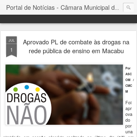
Portal de Notícias - Câmara Municipal de Conceição de Macabu
Aprovado PL de combate às drogas na
JUL
1
rede pública de ensino em Macabu
Por
ASC
OM /
CMC
M
Foi
apr
ova
do
por
una