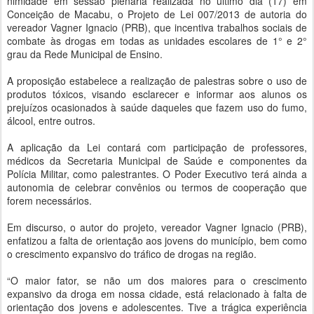
nimidade em sessão plenária realizada no último dia (17) em
Conceição de Macabu, o Projeto de Lei 007/2013 de autoria do
vereador Vagner Ignacio (PRB), que incentiva trabalhos sociais de
combate às drogas em todas as unidades escolares de 1° e 2°
grau da Rede Municipal de Ensino.
A proposição estabelece a realização de palestras sobre o uso de
produtos tóxicos, visando esclarecer e informar aos alunos os
prejuízos ocasionados à saúde daqueles que fazem uso do fumo,
álcool, entre outros.
A aplicação da Lei contará com participação de professores,
médicos da Secretaria Municipal de Saúde e componentes da
Polícia Militar, como palestrantes. O Poder Executivo terá ainda a
autonomia de celebrar convênios ou termos de cooperação que
forem necessários.
Em discurso, o autor do projeto, vereador Vagner Ignacio (PRB),
enfatizou a falta de orientação aos jovens do município, bem como
o crescimento expansivo do tráfico de drogas na região.
“O maior fator, se não um dos maiores para o crescimento
expansivo da droga em nossa cidade, está relacionado à falta de
orientação dos jovens e adolescentes. Tive a trágica experiência