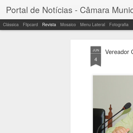
Portal de Notícias - Câmara Mun
Clássica
Flipcard
Revista
Mosaico
Menu Lateral
Fotografia
Vereador 
JUN
4