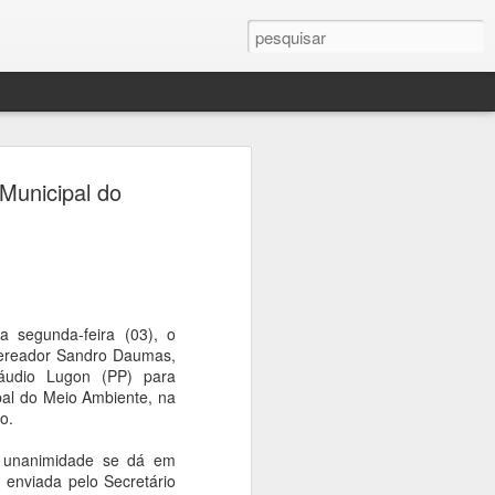
A MACABU AGORA É
Municipal do
E CONCEIÇÃO AGORA É LEG
Municipal de Conceição de Macabu
cesse:
a segunda-feira (03), o
vereador Sandro Daumas,
leg.br
láudio Lugon (PP) para
al do Meio Ambiente, na
da Casa Legislativa direto do seu
o.
el.
r unanimidade se dá em
, enviada pelo Secretário