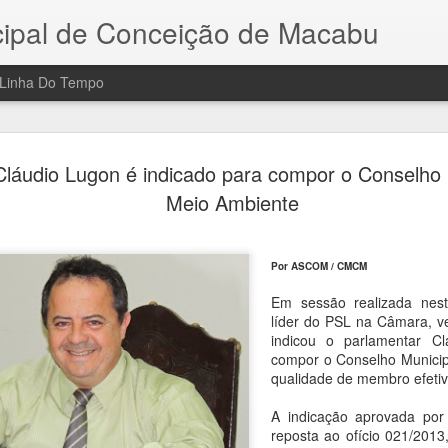
icipal de Conceição de Macabu
Linha Do Tempo
A CÂMAR
JUL
Cláudio Lugon é indicado para compor o Conselho 
31
LEG
Meio Ambiente
A CÂMARA MUNICIPAL D
Você sabia que a Câmara 
Por ASCOM / CMCM
agora tem um novo site: A
Em sessão realizada nest
líder do PSL na Câmara, 
www.conceicaodemacabu.rj.
indicou o parlamentar C
compor o Conselho Municip
Fique por dentro das ações 
qualidade de membro efetiv
desktop ou dispositivo móv
A indicação aprovada po
reposta ao ofício 021/2013