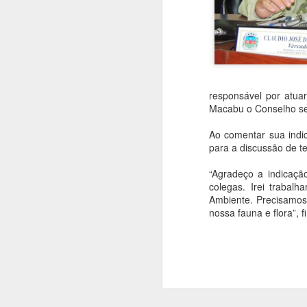
responsável por atua
Macabu o Conselho será
Ao comentar sua indic
para a discussão de t
“Agradeço a indicaç
colegas. Irei traba
Ambiente. Precisamos 
nossa fauna e flora”, f
MAY
Casa Legislativa antecipa
30
eleição para Mesa Diretora
Na sessão ordinária da Câmara
Municipal de Conceição de
Macabu realizada nesta quinta-