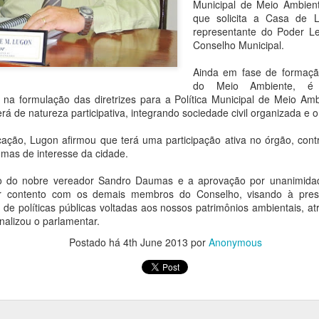
Municipal de Meio Ambient
que solicita a Casa de 
representante do Poder Leg
Conselho Municipal.
Ainda em fase de formaçã
do Meio Ambiente, é 
r na formulação das diretrizes para a Política Municipal de Meio A
 de natureza participativa, integrando sociedade civil organizada e o
ação, Lugon afirmou que terá uma participação ativa no órgão, contr
emas de interesse da cidade.
ão do nobre vereador Sandro Daumas e a aprovação por unanimida
lhar contento com os demais membros do Conselho, visando à pre
de políticas públicas voltadas aos nossos patrimônios ambientais, a
inalizou o parlamentar.
Metas fiscais do 3º
Postado há
4th June 2013
por
Projeto de lei que
Anonymous
FEB
FEB
26
20
quadrimestre são
reajusta o piso dos
apresentadas em
professores é
audiência pública na
aprovado
Câmara
Após longos seis meses de