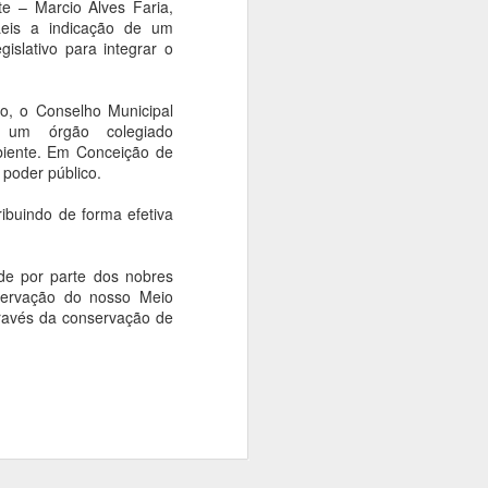
e – Marcio Alves Faria,
Leis a indicação de um
islativo para integrar o
o, o Conselho Municipal
um órgão colegiado
mbiente. Em Conceição de
 poder público.
ibuindo de forma efetiva
de por parte dos nobres
servação do nosso Meio
través da conservação de
Câmara aprova PL que
FEB
18
concede gratificação
por atividade em
Tecnologia da
Informação