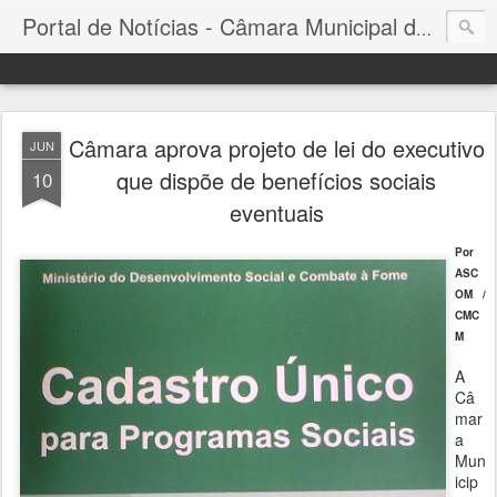
Portal de Notícias - Câmara Municipal de Conceição de Macabu
Câmara aprova projeto de lei do executivo
JUN
que dispõe de benefícios sociais
10
eventuais
Por
ASC
OM /
CMC
M
A
Câ
mar
a
Mun
icip