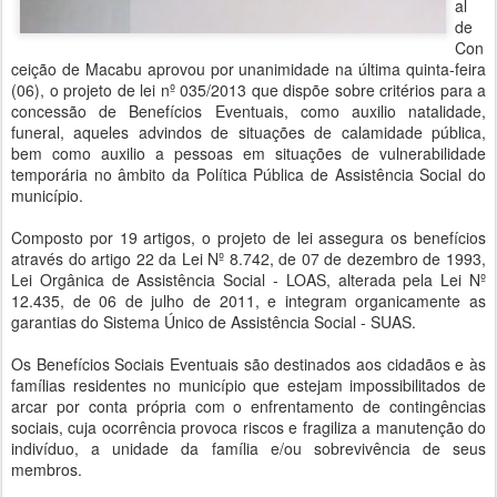
al
de
Con
ceição de Macabu aprovou por unanimidade na última quinta-feira
(06), o projeto de lei nº 035/2013 que dispõe sobre critérios para a
concessão de Benefícios Eventuais, como auxilio natalidade,
funeral, aqueles advindos de situações de calamidade pública,
bem como auxilio a pessoas em situações de vulnerabilidade
temporária no âmbito da Política Pública de Assistência Social do
município.
Composto por 19 artigos, o projeto de lei assegura os benefícios
através do artigo 22 da Lei Nº 8.742, de 07 de dezembro de 1993,
Lei Orgânica de Assistência Social - LOAS, alterada pela Lei Nº
12.435, de 06 de julho de 2011, e integram organicamente as
garantias do Sistema Único de Assistência Social - SUAS.
Os Benefícios Sociais Eventuais são destinados aos cidadãos e às
famílias residentes no município que estejam impossibilitados de
arcar por conta própria com o enfrentamento de contingências
sociais, cuja ocorrência provoca riscos e fragiliza a manutenção do
indivíduo, a unidade da família e/ou sobrevivência de seus
membros.